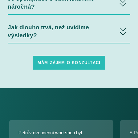
náročná?
Jak dlouho trvá, než uvidíme
výsledky?
MÁM ZÁJEM O KONZULTACI
Petrův dvoudenní workshop byl
S P